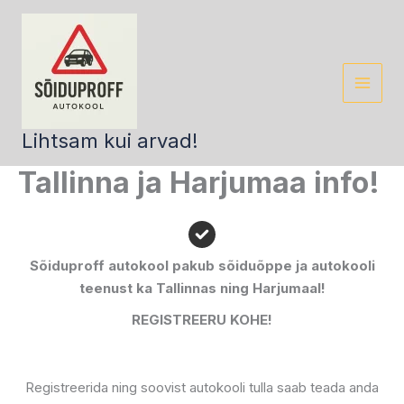
Skip
to
content
Lihtsam kui arvad!
Tallinna ja Harjumaa info!
Sõiduproff autokool pakub sõiduõppe ja autokooli
teenust ka Tallinnas ning Harjumaal!
REGISTREERU KOHE!
Registreerida ning soovist autokooli tulla saab teada anda